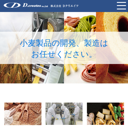
HOME
商品開発と製造
小麦製品の開発、製造は
お任せください。
生パスタ
製菓
中華麺
冷凍生餃子
お取引事例
会社概要