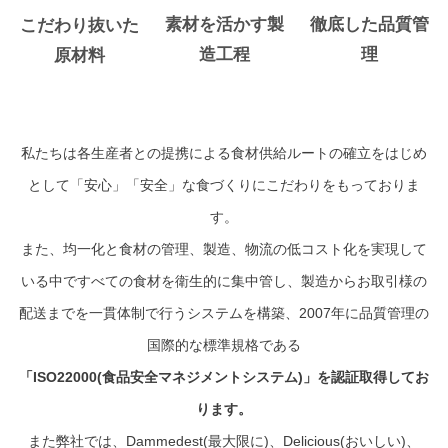
素材を活かす製
徹底した品質管
こだわり抜いた
お問い合わせ
造工程
理
原材料
私たちは各生産者との提携による食材供給ルートの確立をはじめ
として「安心」「安全」な食づくりにこだわりをもっておりま
す。
また、均一化と食材の管理、製造、物流の低コスト化を実現して
いる中ですべての食材を衛生的に集中管し、製造からお取引様の
配送までを一貫体制で行うシステムを構築、2007年に品質管理の
国際的な標準規格である
「ISO22000(食品安全マネジメントシステム)」を認証取得してお
ります。
また弊社では、Dammedest(最大限に)、Delicious(おいしい)、